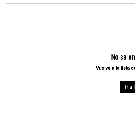
No se en
Vuelve a la lista 
Ir a 