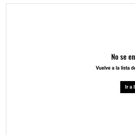
No se en
Vuelve a la lista 
Ir a 