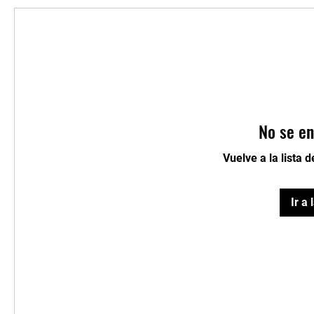
No se en
Vuelve a la lista 
Ir a 