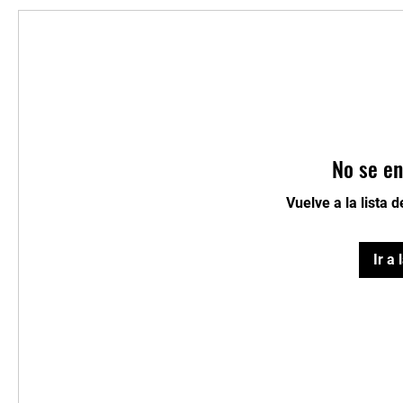
No se en
Vuelve a la lista 
Ir a 