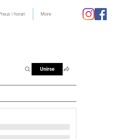
Preus i horari
More
Unirse