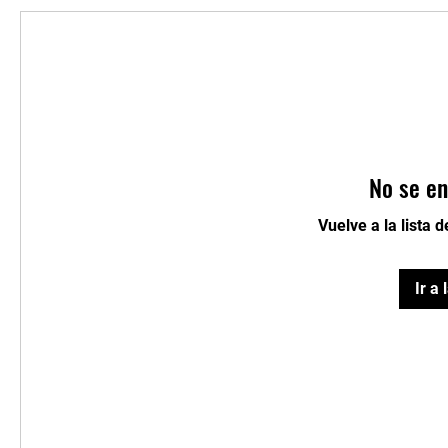
No se en
Vuelve a la lista 
Ir a 