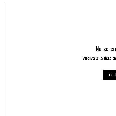
No se en
Vuelve a la lista 
Ir a 