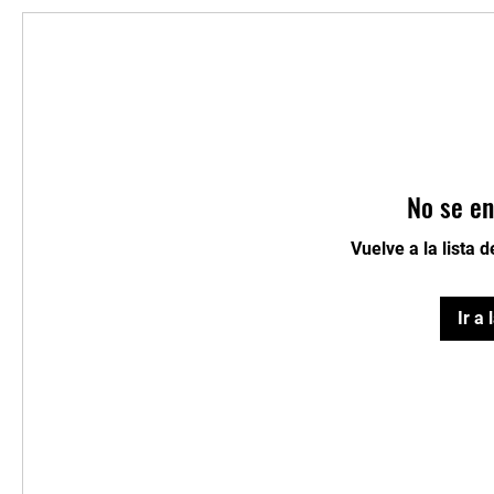
No se en
Vuelve a la lista 
Ir a 