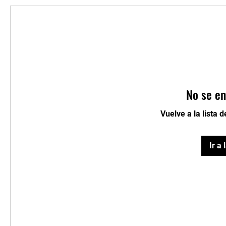
No se en
Vuelve a la lista 
Ir a 