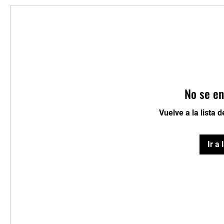
No se en
Vuelve a la lista 
Ir a 