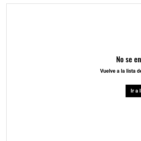
No se en
Vuelve a la lista 
Ir a 