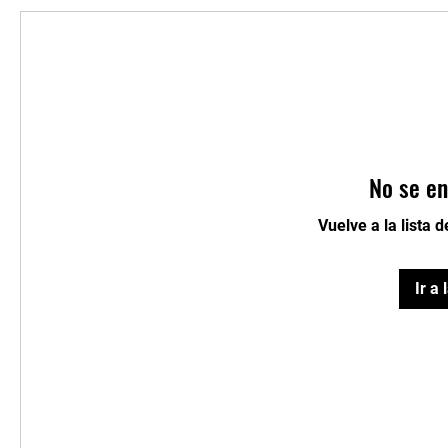
No se en
Vuelve a la lista 
Ir a 