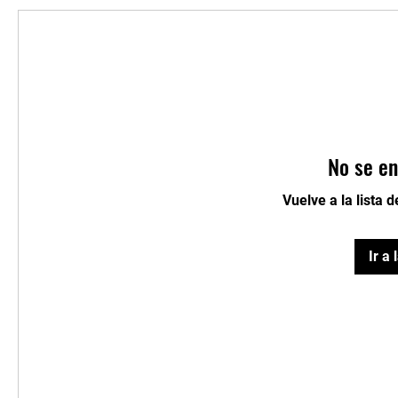
No se en
Vuelve a la lista 
Ir a 