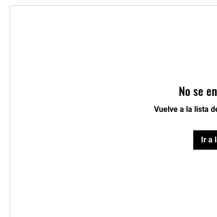
No se en
Vuelve a la lista 
Ir a 