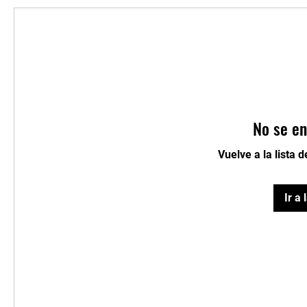
No se en
Vuelve a la lista 
Ir a 