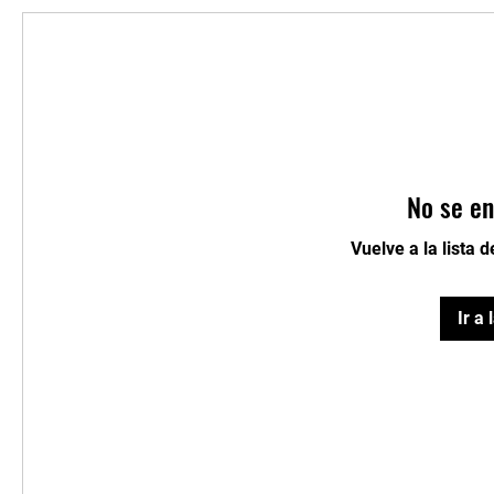
No se en
Vuelve a la lista 
Ir a 