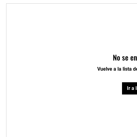
No se en
Vuelve a la lista 
Ir a 