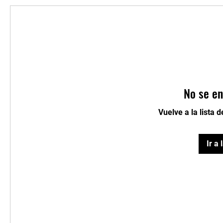
No se en
Vuelve a la lista 
Ir a 