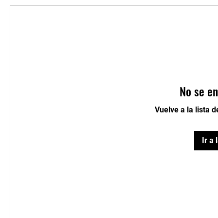
No se en
Vuelve a la lista 
Ir a 