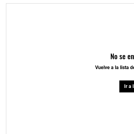
No se en
Vuelve a la lista 
Ir a 