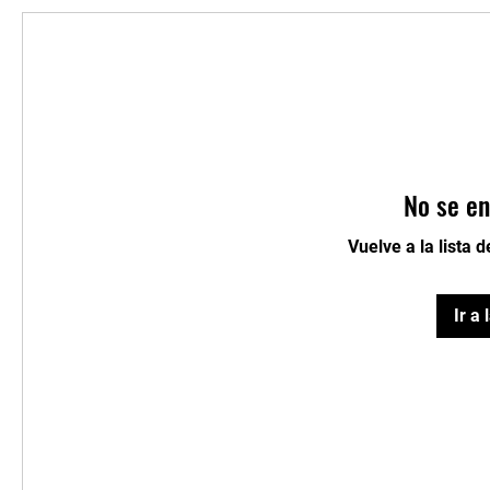
No se en
Vuelve a la lista 
Ir a 