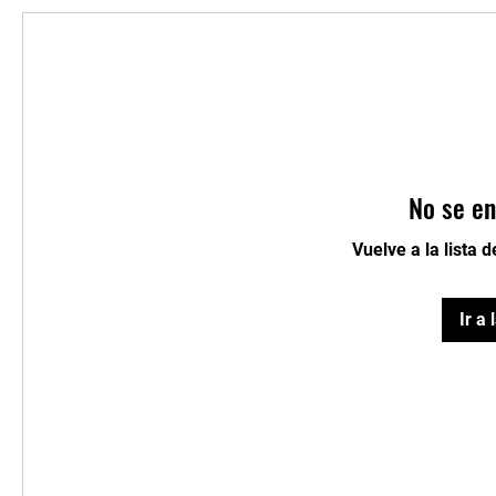
No se en
Vuelve a la lista 
Ir a 