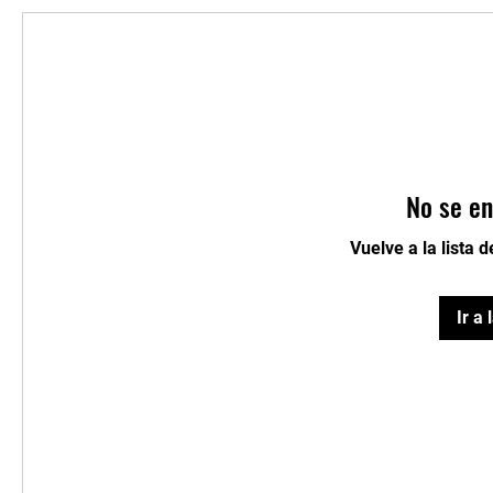
No se en
Vuelve a la lista 
Ir a 