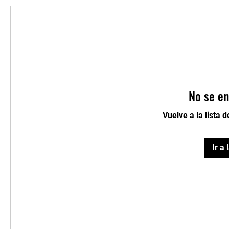
No se en
Vuelve a la lista 
Ir a 